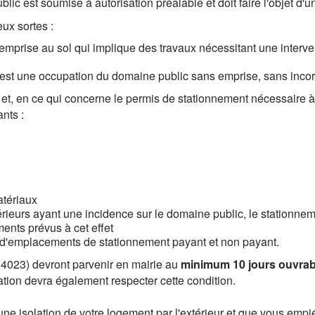
lic est soumise à autorisation préalable et doit faire l'objet d
eux sortes :
 emprise au sol qui implique des travaux nécessitant une interve
 est une occupation du domaine public sans emprise, sans incor
 et, en ce qui concerne le permis de stationnement nécessaire à
nts :
atériaux
érieurs ayant une incidence sur le domaine public, le stationneme
ents prévus à cet effet
on d'emplacements de stationnement payant et non payant.
023) devront parvenir en mairie au
minimum 10 jours ouvrabl
tion devra également respecter cette condition.
 une isolation de votre logement par l'extérieur et que vous empi