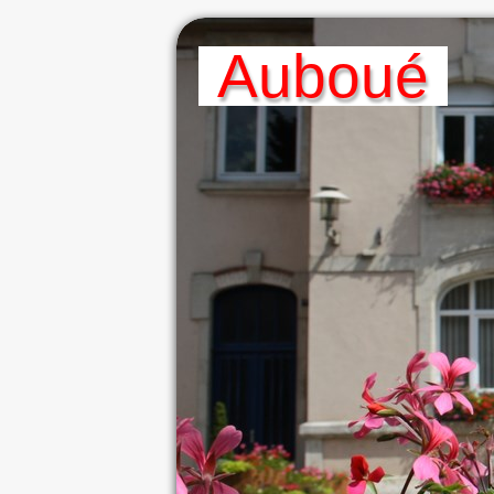
A
Uboué