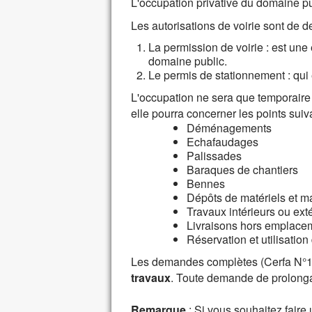
L'occupation privative du domaine pub
Les autorisations de voirie sont de d
La permission de voirie : est une
domaine public.
Le permis de stationnement : qui
L'occupation ne sera que temporaire
elle pourra concerner les points suiva
Déménagements
Echafaudages
Palissades
Baraques de chantiers
Bennes
Dépôts de matériels et m
Travaux intérieurs ou ext
Livraisons hors emplacem
Réservation et utilisati
Les demandes complètes (Cerfa N°14
travaux
. Toute demande de prolonga
Remarque
: Si vous souhaitez faire