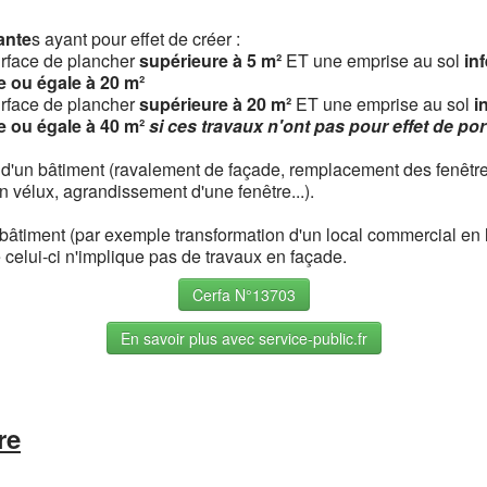
ante
s ayant pour effet de créer :
rface de plancher
supérieure à 5 m²
ET une emprise au sol
inf
re ou égale à 20 m²
rface de plancher
supérieure à 20 m²
ET une emprise au sol
i
re ou égale à 40 m²
si ces travaux n'ont pas pour effet de por
r d'un bâtiment (ravalement de façade, remplacement des fenêtre
n vélux, agrandissement d'une fenêtre...).
âtiment (par exemple transformation d'un local commercial en lo
celui-ci n'implique pas de travaux en façade.
Cerfa N°13703
En savoir plus avec service-public.fr
re