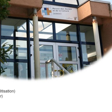
isation)
r)