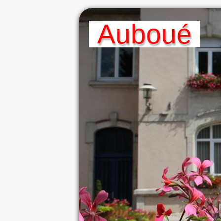
A
Uboué