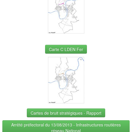
Carte C LDEN Fer
Cartes de bruit stratégiques - Rapport
Arrêté préfectoral du 13/08/2013 - Infrastructures routières
réseau National