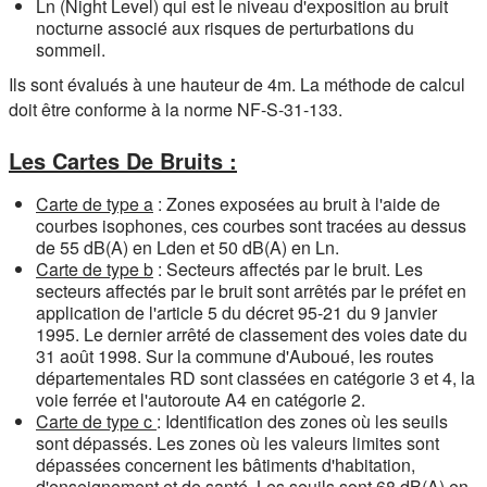
Ln (Night Level) qui est le niveau d'exposition au bruit
nocturne associé aux risques de perturbations du
sommeil.
Ils sont évalués à une hauteur de 4m. La méthode de calcul
doit être conforme à la norme NF-S-31-133.
Les Cartes De Bruits :
Carte de type a
: Zones exposées au bruit à l'aide de
courbes isophones, ces courbes sont tracées au dessus
de 55 dB(A) en Lden et 50 dB(A) en Ln.
Carte de type b
: Secteurs affectés par le bruit. Les
secteurs affectés par le bruit sont arrêtés par le préfet en
application de l'article 5 du décret 95-21 du 9 janvier
1995. Le dernier arrêté de classement des voies date du
31 août 1998. Sur la commune d'Auboué, les routes
départementales RD sont classées en catégorie 3 et 4, la
voie ferrée et l'autoroute A4 en catégorie 2.
Carte de type c
: Identification des zones où les seuils
sont dépassés. Les zones où les valeurs limites sont
dépassées concernent les bâtiments d'habitation,
d'enseignement et de santé. Les seuils sont 68 dB(A) en