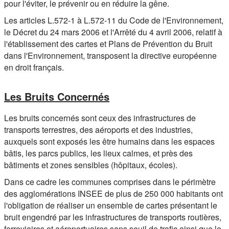
pour l'éviter, le prévenir ou en réduire la gêne.
Les articles L.572-1 à L.572-11 du Code de l'Environnement,
SERVICES
▼
le Décret du 24 mars 2006 et l'Arrêté du 4 avril 2006, relatif à
l'établissement des cartes et Plans de Prévention du Bruit
VIE ASSOCIATIVE ET CITOYENNE
▼
dans l'Environnement, transposent la directive européenne
en droit français.
PAGE
Les Bruits Concernés
Les bruits concernés sont ceux des infrastructures de
transports terrestres, des aéroports et des industries,
auxquels sont exposés les être humains dans les espaces
bâtis, les parcs publics, les lieux calmes, et près des
bâtiments et zones sensibles (hôpitaux, écoles).
Dans ce cadre les communes comprises dans le périmètre
des agglomérations INSEE de plus de 250 000 habitants ont
l'obligation de réaliser un ensemble de cartes présentant le
bruit engendré par les infrastructures de transports routières,
ferroviaires et aéroportuaires sans seuil de trafic ainsi que le