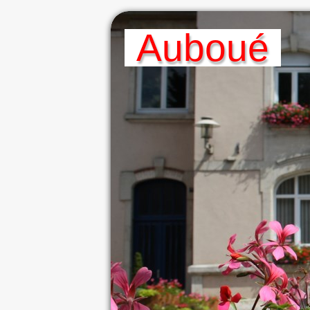
A
Uboué