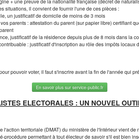
igine + une preuve de la nationalité française (décret de naturalisa
les situations, il convient de fournir l'une de ces pièces :
cile, un justificatif de domicile de moins de 3 mois
e vos parents : attestation du parent (sur papier libre) certifiant 
 parent
idence, justificatif de la résidence depuis plus de 8 mois dans la
ontribuable : justificatif d'inscription au rôle des impôts locaux
our pouvoir voter, il faut s'inscrire avant la fin de l'année qui pr
En savoir plus sur service-public.fr
LISTES ELECTORALES : UN NOUVEL OUT
l'action territoriale (DMAT) du ministère de l'Intérieur vient de m
lé-procédure permettant à tout électeur de savoir s'il est bien insc