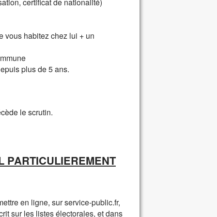
tion, certificat de nationalité)
que vous habitez chez lui + un
 commune
 depuis plus de 5 ans.
écède le scrutin.
IL PARTICULIEREMENT
ettre en ligne, sur service-public.fr,
rit sur les listes électorales, et dans