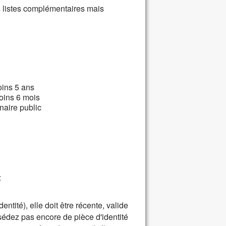
es listes complémentaires mais
oins 5 ans
moins 6 mois
naire public
:
entité), elle doit être récente, valide
édez pas encore de pièce d'identité