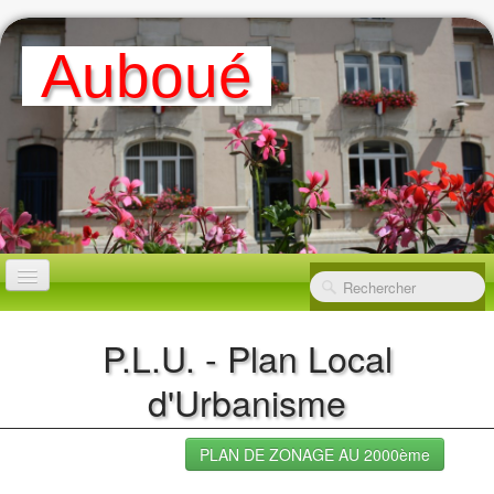
A
Uboué
ACCUEIL
P.L.U. - Plan Local
d'Urbanisme
MAIRIE
▼
PLAN DE ZONAGE AU 2000ème
LA VILLE
▼