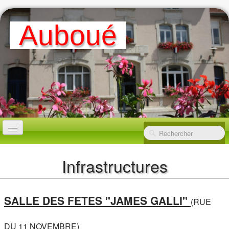
A
Uboué
ACCUEIL
Infrastructures
MAIRIE
▼
SALLE DES FETES "JAMES GALLI"
(rUE
LA VILLE
▼
DU 11 NOVEMBRE)